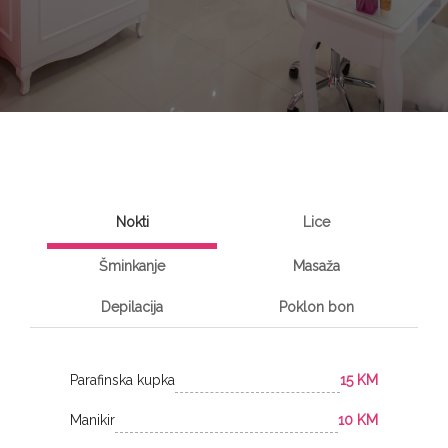
Nokti
Lice
Šminkanje
Masaža
Depilacija
Poklon bon
Parafinska kupka
15 KM
Manikir
10 KM