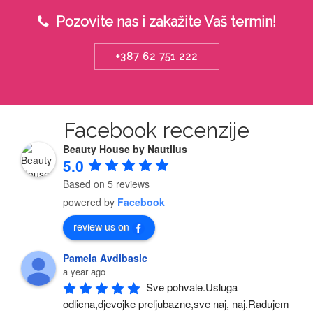
Pozovite nas i zakažite Vaš termin!
+387 62 751 222
Facebook recenzije
Beauty House by Nautilus
5.0
Based on 5 reviews
powered by
Facebook
review us on
Pamela Avdibasic
a year ago
Sve pohvale.Usluga 
odlicna,djevojke preljubazne,sve naj, naj.Radujem 