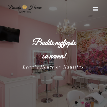
POČETNA
Budite najljepše
O NAMA
sa nama!
USLUGE
Beauty House by Nautilus
GALERIJA
CJENOVNIK
KONTAKT