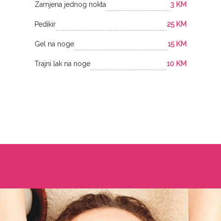
Zamjena jednog nokta
3 KM
Pedikir
25 KM
Gel na noge
15 KM
Trajni lak na noge
10 KM