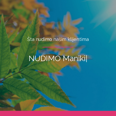
Šta nudimo našim klijentima
NUDIMO
Manikir
|